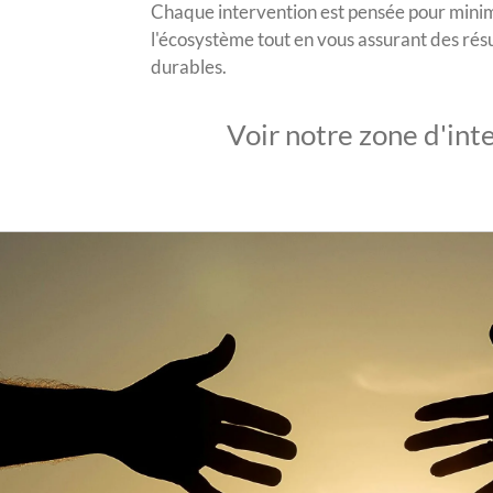
Chaque intervention est pensée pour minim
l'écosystème tout en vous assurant des résu
durables.
Voir notre zone d'int