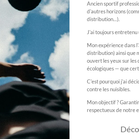
Ancien sportif profess
d'autres horizons (com
distribution...).
J'ai toujours entretenu 
Mon expérience dans l'
distribution) ainsi que 
ouvert les yeux sur les
écologiques — que cer
C'est pourquoi j'ai déci
contre les nuisibles.
Mon objectif ? Garantir
respectueux de notre 
Décou